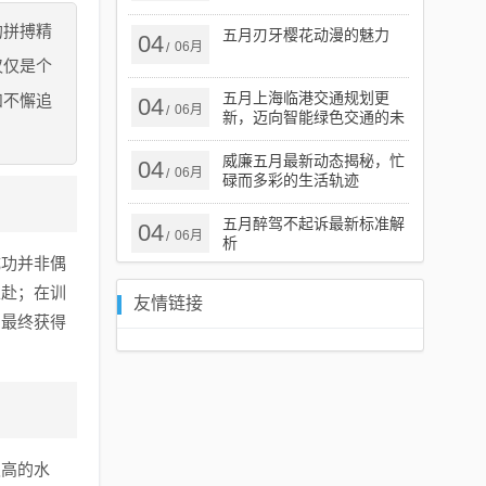
的拼搏精
五月刃牙樱花动漫的魅力
04
06月
/
仅仅是个
五月上海临港交通规划更
和不懈追
04
06月
/
新，迈向智能绿色交通的未
来
威廉五月最新动态揭秘，忙
04
06月
/
碌而多彩的生活轨迹
五月醉驾不起诉最新标准解
04
06月
/
析
成功并非偶
以赴；在训
友情链接
，最终获得
极高的水