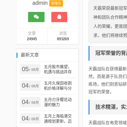
admin
管理员
天霸荣获最新冠
神和团队合作精
人的荣耀，更是
文章
浏览
求，他们将继续
24945
893269
冠军荣誉的背
最新文章
五月股市展望，
05
天霸战队在获得最新
06月
/
机遇与挑战并存
然，而是源于队员们
的股票市场分析
五月久保田收割
练场，他们刻苦钻研
04
06月
/
机价格详解与分
冠军的荣誉。
析报告
五月刃牙樱花动
04
06月
/
漫的魅力
技术精湛，实
五月上海临港交
04
06月
/
通规划更新，迈
天霸战队在电竞领域
向智能绿色交通