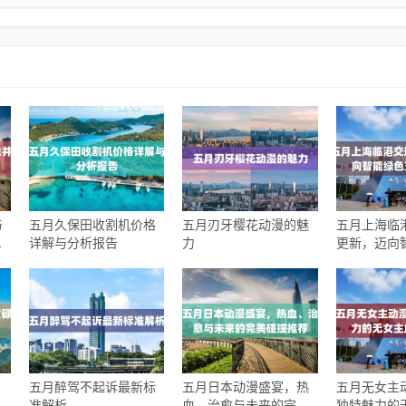
与
五月久保田收割机价格
五月刃牙樱花动漫的魅
五月上海临
分
详解与分析报告
力
更新，迈向
通的未来
五月醉驾不起诉最新标
五月日本动漫盛宴，热
五月无女主
活
准解析
血、治愈与未来的完美
独特魅力的