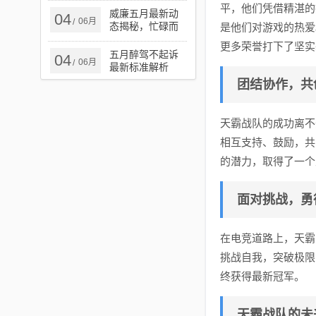
平，他们凭借精湛的
的未来
威廉五月最新动
04
06月
/
态揭秘，忙碌而
是他们对游戏的热爱
多彩的生活轨迹
更多荣誉打下了坚实
五月醉驾不起诉
04
06月
/
最新标准解析
团结协作，共
天霸战队的成功离不
相互支持、鼓励，共
的潜力，取得了一个
面对挑战，勇
在电竞道路上，天霸
挑战自我，突破极限
终获得最新冠军。
天霸战队的未