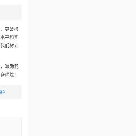
我，突破极
术水平和实
为我们树立
样，激励我
更多辉煌！
路》