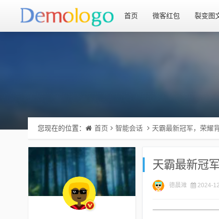
首页
微客红包
裂变图
您现在的位置：
首页
智能会话
天霸最新冠军，荣耀
天霸最新冠
德晨潍
2024-12