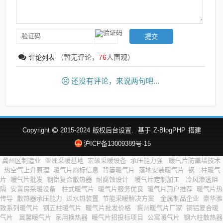
（暂无评论，
76
人围观）
评论列表
还没有评论，来说两句吧...
Copyright
2015-2024
版权后台设置.
基于
Z-BlogPHP
搭建
沪ICP备13009389号-15
冀州区制造业
亚洲采暖基地
宏硕采暖设备
承压能力强
暖气片防熏墙技术
热空气上升原理
暖气片商标信息
背篓暖气片
落地安装暖气片
钢二柱暖气
片
暖气片批发
钢铝复合散热器
耐腐蚀设计
暖气片定制加工
冷风渗透阻
隔
安置房采暖设备
柱式暖气片
暖气片服务优良
暖气片用户推荐
暖气片热
传导
散热器承压能力
过水热装置
节能采暖解决方案
金属制品企业
豪华雅
致系列暖气片
钢五柱暖气片
暖气片批发价格
冀州暖气片厂家
铜铝复合暖
气片
冀馨暖气片
家用换热器
暖气片招投标项目
公寓暖气片
钢六柱散热器