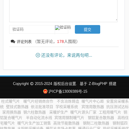
（暂无评论，
178
人围观）
评论列表
还没有评论，来说两句吧...
Copyright
2015-2024
版权后台设置.
基于
Z-BlogPHP
搭建
沪ICP备13009389号-15
柱式暖气片
暖气片经销商合作
不含冶炼铸造
暖气片中心距
安置房采暖系
统
壁挂式散热器
依法批准项目
学校采暖系统
宾馆用散热器
抗压测试达标
家用换热器
钢六柱散热器
采暖炉生产
暖气片源头厂家
工程用暖气片
铜
铝复合暖气片
半自动化流水线
宾馆用钢制暖气片
钢铝复合散热器
高档住
宅暖气片
暖气片生产加工销售
高效节能散热器
钢制二柱散热器
钢制弧四
柱散热器
太阳能采暖设备
暖气片市场占有率
暖通行业厂家
现代采暖系统优