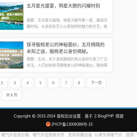
将揭晓，荣耀之战，谁主沉浮？这是一场充满荣誉
五月星光盛宴，明星大腕的闪耀时刻
和激情的较量，让我们拭目以待！比赛背景“...
摘要：五月星光璀璨，明星大腕齐聚一堂，展现闪
耀时刻。众多知名艺人以其独特的魅力和才艺，吸
引了无数目光。在这个充满活力和激情的季节，他
们用自己的光芒点亮了整个舞台，为观众带来了一
探寻殷桃老公的神秘面纱，五月揭晓的
场视觉和听觉的盛宴。五月，成为明星们展现...
未知之谜，殷桃老公身份揭秘。
摘要：五月，关于演员殷桃的老公身份引发了广泛
关注。人们纷纷探寻殷桃老公的神秘面纱，期待揭
晓这一未知之谜。目前尚无法确定殷桃的老公是
谁，需等待更多信息的公布。本文将以殷桃的演艺
2
3
4
5
6
7
8
下一页
生涯为线索，探讨她的私生活，特别是关于她老...
共 8 页
Copyright
2015-2024
版权后台设置.
基于
Z-BlogPHP
搭建
沪ICP备13009389号-15
暖气片批发价格
暖气片经销商合作
宏硕采暖设备
公寓专用暖气片
医院