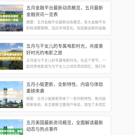
将继续保持稳健发展态势，加强内部管理和技术创
五月金融平台最新动态概览，五月最新
新，提升市场竞争力。深度解析显示，公司正密...
金融资讯一览表
摘要：五月金融平台最新动态概览，各大金融平台
积极调整策略，适应市场变化。包括推出新的金融
产品，优化服务流程，加强风险控制等方面。也关
注监管政策的变化，保障金融市场的稳定和健康发
五月与干女儿的专属电影时光，共度美
展。这些动态反映了金融行业的创新和发展趋...
好时光的电影之旅
五月是与干女儿的专属电影时光。在这个季节，一
起欣赏电影成为与干女儿之间珍贵的回忆。我们共
同沉浸在影片的世界中，分享彼此的感受，度过难
忘的时光。这段电影之旅让我们更加亲近，留下了
五月小版更新，全新特性、内容与体验
深刻的印记。随着五月的到来，给这个充满活...
重磅来袭
摘要：五月小版更新带来了一系列新特性、新内容
和新体验。本次更新注重用户体验，增加了多项实
用功能，让用户在使用时更加便捷。新内容丰富了
应用的功能性，满足了用户的多样化需求。此次更
五月美国最新资讯概览，全面解读最新
新为用户带来了全新的体验，让应用更加出色...
动态与热点事件