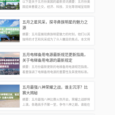
以下是关于五月份美国的最新资讯摘要：五月份美
国迎来春夏之交，经济、科技、文化等领域呈现新
动态。就业市场持续收紧，科技巨头发布创新产品
引领市场潮流，旅游业逐渐复苏展现活力。政策调
五月之星风采，探寻彝族明星的魅力之
整和社会议题也备受关注。五月美国最新资讯...
源
摘要：五月是展现彝族明星魅力的时刻，他们以其
独特的才艺和风采成为了众人瞩目的焦点。本文将
带您走进五月之星的彝族明星的世界，探寻他们魅
力之源的秘密。通过展现这些明星的才艺、个性和
五月电梯备用电源最新规范更新指南，
背后的故事，我们将一同感受彝族的独特魅力...
关于电梯备用电源的最新规定
摘要：五月份最新更新的电梯备用电源规范指南，
着重强调了电梯备用电源的重要性及其使用标准。
该规范提供了关于备用电源的选择、安装、测试和
维护等方面的详细规定，以确保电梯在紧急情况下
五月最强八神荣耀之战，谁主沉浮？比
能够正常运行。这一更新的规范为电梯安全提...
赛大揭秘
摘要：五月最强八神比赛火热开启，荣耀之战即将
上演。各路高手齐聚一堂，争夺八神之巅。谁能在
激烈的比赛中脱颖而出，成为真正的王者？悬念即