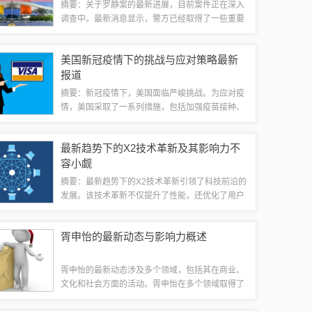
摘要：关于罗静案的最新进展，目前案件正在深入
调查中。最新消息显示，警方已经取得了一些重要
的证据和线索，对于案件的解决起到了积极的推动
作用。社会各界也在密切关注此案的进展，对于案
美国新冠疫情下的挑战与应对策略最新
件的背后原因和深层次问题进行了深入的探讨...
报道
摘要：新冠疫情下，美国面临严峻挑战。为应对疫
情，美国采取了一系列措施，包括加强疫苗接种、
实施社交距离措施、提高检测能力等。疫情仍持续
蔓延，给美国经济和社会带来巨大压力。当前，美
最新趋势下的X2技术革新及其影响力不
国正面临疫情下的多重挑战，包括病毒变异、...
容小觑
摘要：最新趋势下的X2技术革新引领了科技前沿的
发展。该技术革新不仅提升了性能，还优化了用户
体验。X2技术的创新应用广泛涉及各个领域，推动
了产业进步。其影响深远，不仅促进了生产效率的
胥申怡的最新动态与影响力概述
提升，还带动了相关产业的转型升级。这...
胥申怡的最新动态涉及多个领域，包括其在商业、
文化和社会方面的活动。胥申怡在多个领域取得了
显著进展和成就，其影响力逐渐扩大。在商业领