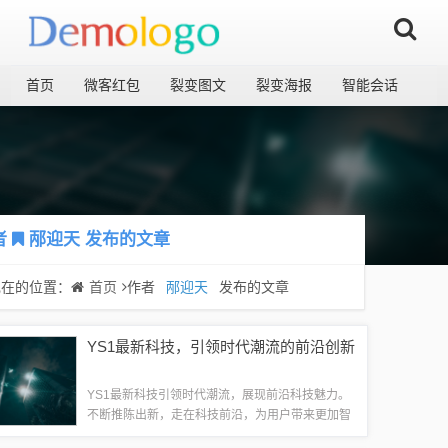
首页
微客红包
裂变图文
裂变海报
智能会话
者
邴迎天
发布的文章
现在的位置：
首页
作者
邴迎天
发布的文章
YS1最新科技，引领时代潮流的前沿创新
YS1最新科技引领时代潮流，展现前沿科技魅力。
不断推陈出新，走在科技前沿，为用户带来更加智
能、便捷、高效的生活体验。无论是性能还是设