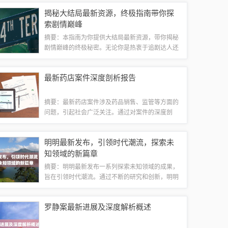
计，YS1都展现出卓越的创新能力和技术实力，成
揭秘大结局最新资源，终极指南带你探
为科技领域的佼佼者。随着科技的飞速发展...
索剧情巅峰
摘要：本指南为你提供大结局最新资源，带你揭秘
剧情巅峰的终极秘密。无论你是热衷于追剧达人还
是热衷于剧情探索者，这里都有最全面的剧情解析
和最新资源更新。跟随我们的指南，轻松掌握剧情
最新药店案件深度剖析报告
发展，探索剧情巅峰的终极指南，让你不再错...
摘要：最新药店案件涉及药品销售、监管等方面的
问题，引起社会广泛关注。通过对案件的深度剖
析，发现药店在药品采购、储存、销售等环节存在
管理漏洞和违规行为。此次案件提醒监管部门加强
明明最新发布，引领时代潮流，探索未
药店监管力度，保障公众用药安全。也呼吁药店...
知领域的新篇章
摘要：明明最新发布一系列探索未知领域的成果，
旨在引领时代潮流。通过不断的研究和创新，明明
团队致力于推动科技进步，引领人们走向更广阔的
未知世界。这些成果不仅展示了最新的科技进展，
罗静案最新进展及深度解析概述
也预示着未来科技发展的趋势和方向。明明团...