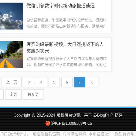
手的表情和动作。掌握一些技巧，如判断对手出拳
微信引领数字时代新动态报道速递
的概率、运用心理战术等，也能提高获胜的几率...
微信最新报道，引领数字时代的全新动态。紧跟科
技前沿，微信不断推出创新功能与服务，满足用户
多样化的需求。无论是支付、社交还是商业领域，
微信都在不断刷新用户体验，成为数字时代的重要
宜宾洪峰最新视频，大自然挑战下的人
一环。关注微信最新动态，掌握数字时代的脉...
类应对实录
宜宾洪峰最新视频记录了大自然的挑战与人类的应
对。视频中展现了洪水带来的破坏和影响，同时也
展现了人们积极应对洪水挑战的场景。通过这一视
频，人们可以更加直观地了解洪水灾害的严重性，
上一页
3
4
5
6
7
8
以及人类在面对自然灾害时所展现出的勇气和...
末页
共 8 页
Copyright
2015-2024
版权后台设置.
基于
Z-BlogPHP
搭建
沪ICP备13009389号-15
铜铝复合暖气片
暖通设备制造商
冷风渗透阻隔
水暖管道配件
铜铝复合暖