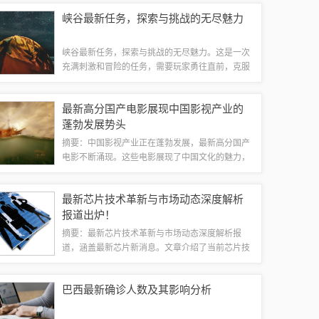
报，做好防范措施，避免外出，确保安全。此次台
峡谷最新任务，探索与挑战的无尽魅力
风对广东地区的影响可能较为严重，需特别警惕...
峡谷最新任务，探索与挑战的无尽魅力。这是一次
充满刺激和冒险的任务，需要玩家勇往直前，克服
重重难关。峡谷的神秘和未知等待着玩家的探索，
每一次挑战都将是一次全新的体验。完成任务不仅
最新高分国产电影展现中国影视产业的
可以获得丰厚的奖励，更能感受到挑战带来的...
蓬勃发展势头
摘要：中国影视产业正在蓬勃发展，最新高分国产
电影不断涌现。这些电影展现了中国文化的魅力，
同时也反映了社会的变迁和进步。观众可以在这些
电影中看到中国优秀的演员、先进的拍摄技术和精
最新芯片技术革新与市场动态深度解析
彩的剧情。这些电影的成功也为中国影视产业...
报道出炉！
摘要：最新芯片技术革新与市场动态深度解析报
道，涵盖最新芯片新消息。文章介绍了当前芯片技
术的最新进展，深入探讨了市场动态以及技术革新
对芯片行业的影响。通过深入分析，帮助读者了解
巴西最新确诊人数及其影响分析
芯片行业的最新趋势和发展方向。最新芯片技术...