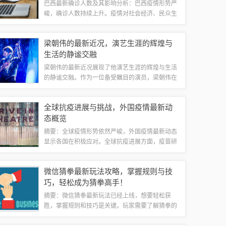
巴西最新确诊人数及其影响分析：巴西疫情形势严
峻，确诊人数持续上升。疫情对社会经济、民众生
活等方面造成较大影响，包括医疗系统压力增大、
经济活动减缓等。目前，巴西政府正在采取一系列
梁朝伟的最新近况，演艺生涯的辉煌与
措施应对疫情，但仍需谨慎应对可能出现的风...
生活的静谧交融
梁朝伟的最新近况展现了他演艺生涯的辉煌与生活
的静谧交融。作为一位备受瞩目的演员，梁朝伟在
演艺界取得了巨大的成就，他的表演深受观众喜
爱。他也在生活中保持着低调和静谧，将个人生活
全球抗疫进展与挑战，外国疫情最新动
与工作完美平衡。更多关于梁朝伟的最新动态，...
态概览
摘要：全球疫情形势依然严峻，外国疫情最新动态
显示各国在积极应对。全球抗疫进展方面，疫苗研
发和接种工作取得积极进展，但仍面临诸多挑战，
如病毒变异、国际间协作不够紧密等。各国需加强
微信猜拳最新玩法攻略，掌握规则与技
合作，共同应对疫情挑战，促进全球抗疫工作...
巧，轻松成为猜拳高手！
摘要：微信猜拳最新玩法已经上线，想要轻松获
胜，掌握规则和技巧是关键。玩家需要了解猜拳的
基本规则，熟悉各种手势的含义，以及学会观察对