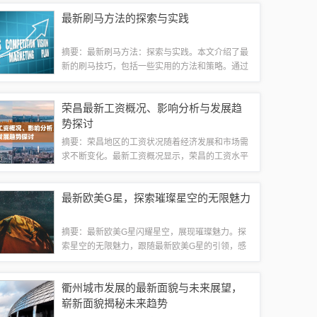
轻松有趣。这种新型教学方式适应了现代人快节奏
最新刷马方法的探索与实践
的生活方式，有效吸引了年轻群体的注意力，...
摘要：最新刷马方法：探索与实践。本文介绍了最
新的刷马技巧，包括一些实用的方法和策略。通过
实践探索，提供有效的刷马攻略，帮助读者提高刷
马效率，获取更好的游戏体验。一、背景知识刷马
荣昌最新工资概况、影响分析与发展趋
作为一项历史悠久的户外竞技活动，旨在考验...
势探讨
摘要：荣昌地区的工资状况随着经济发展和市场需
求不断变化。最新工资概况显示，荣昌的工资水平
呈现出稳步上升的趋势。本文将对荣昌的最新工资
进行简要介绍，并分析其影响因素，以帮助读者了
最新欧美G星，探索璀璨星空的无限魅力
解当地工资状况及其发展趋势。荣昌最新工资...
摘要：最新欧美G星闪耀星空，展现璀璨魅力。探
索星空的无限魅力，跟随最新欧美G星的引领，感
受星空的神秘与浪漫。无论是遥远的星系还是璀璨
的星辰，都散发着令人着迷的光芒。让我们一起踏
衢州城市发展的最新面貌与未来展望，
上这段探索之旅，领略星空的壮美与浩瀚，追...
崭新面貌揭秘未来趋势