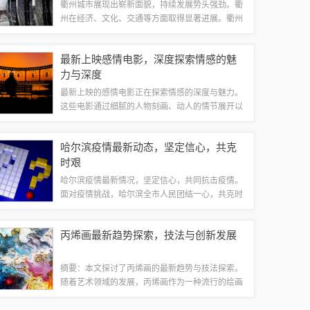
衢州城市展现出崭新面貌，持续发展势头强劲。衢
州在经济、文化、交通等方面取得显著进展。衢州
将继续推进基础设施建设，优化产业结构，加强生
态文明建设，实现经济高质量发展。注重文化传承
最新上映感情电影，深度探索情感的魅
与创新，提升市民生活品质，打造宜居、宜业...
力与深度
最新上映的感情电影正在探索情感的深度与魅力。
这些电影通过细腻的人物刻画、动人的情节展开以
及强烈的情感冲突，带领观众走进角色的内心世
界，感受爱情的酸甜苦辣。无论是甜蜜浪漫，还是
哈尔滨疫情最新动态，坚定信心，共克
悲伤痛苦，这些电影都能触动人心，引发共鸣。...
时艰
哈尔滨疫情最新情况，坚定信心，共同抗击疫情。
面对疫情挑战，哈尔滨全市人民团结一心，共克时
艰。采取严格措施，加强防控，保障人民生命安全
和身体健康。坚定信心，相信我们一定能够战胜疫
丙烯画最新趋势探索，技法与创新发展
情，迎来更加美好的明天。随着全球新冠疫情...
摘要：本文探讨了丙烯画的最新趋势与技法探索。
随着艺术领域的发展，丙烯画作为一种流行的绘画
方式，其技法与风格不断更新。本文介绍了丙烯画