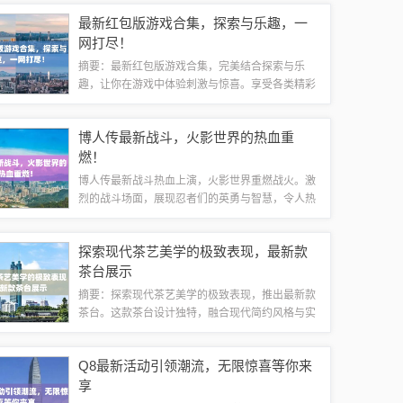
疗救治进展等。对于公众而言，百度提供的信息有
最新红包版游戏合集，探索与乐趣，一
助于更好地理解和应对疫情，加强个人防护，遵...
网打尽！
摘要：最新红包版游戏合集，完美结合探索与乐
趣，让你在游戏中体验刺激与惊喜。享受各类精彩
游戏的同时，还有机会赢取丰厚红包奖励。快来加
入这场充满挑战与机遇的游戏盛宴，与好友一起探
博人传最新战斗，火影世界的热血重
索未知的领域，共同体验游戏的魅力，赢取属于...
燃！
博人传最新战斗热血上演，火影世界重燃战火。激
烈的战斗场面，展现忍者们的英勇与智慧，令人热
血沸腾。博人传作为火影忍者的续作，延续了原有
的世界观和设定，为观众带来了全新的故事体验。
探索现代茶艺美学的极致表现，最新款
在这充满挑战和机遇的时代，忍者们再次挺身...
茶台展示
摘要：探索现代茶艺美学的极致表现，推出最新款
茶台。这款茶台设计独特，融合现代简约风格与实
用功能，展现出现代茶艺的精致和品味。注重细节
处理，材质优良，构造合理，为茶艺爱好者提供舒
Q8最新活动引领潮流，无限惊喜等你来
适的使用体验。茶台的设计美学与实用性相结...
享