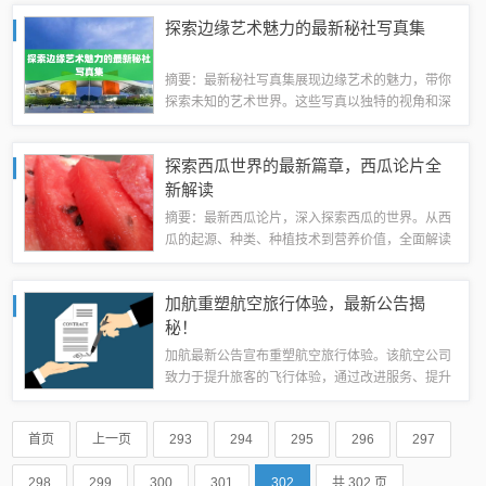
力。他的健身经历和精神鼓舞着许多人追求健康和
探索边缘艺术魅力的最新秘社写真集
完美的身体。他的存在为健身界注入了新的活力...
摘要：最新秘社写真集展现边缘艺术的魅力，带你
探索未知的艺术世界。这些写真以独特的视角和深
刻的内涵，展示了秘社文化的独特魅力和艺术价
值。通过欣赏这些作品，你可以感受到艺术的无限
探索西瓜世界的最新篇章，西瓜论片全
可能性和创造力，探索艺术的边缘和深度。这些...
新解读
摘要：最新西瓜论片，深入探索西瓜的世界。从西
瓜的起源、种类、种植技术到营养价值，全面解读
西瓜的魅力。通过分享西瓜的挑选技巧、食用方法
以及与健康生活的关联，带领观众感受西瓜带来的
加航重塑航空旅行体验，最新公告揭
乐趣。让我们一起领略西瓜的世界，享受美味...
秘！
加航最新公告宣布重塑航空旅行体验。该航空公司
致力于提升旅客的飞行体验，通过改进服务、提升
航班准点率和优化乘客舒适度等措施，努力打造更
加舒适便捷的航空旅行环境。此次重塑计划旨在满
首页
上一页
293
294
295
296
297
足旅客不断变化的需求，提高客户满意度，进...
298
299
300
301
302
共 302 页