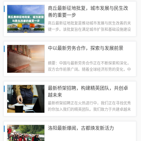
慧和技能来解开它们。这是一个充满刺激和冒险的
商丘最新征地批复，城市发展与民生改
旅程，让你感受到未知世界的神秘和魅力。无...
善的重要一步
商丘最新征地批复是推动城市发展与民生改善的关
键一步。该批复旨在满足城市扩张和基础设施建设
的需要，同时确保公平合理的征地补偿和妥善安置
被征地民众。这一举措有助于促进当地经济的持续
中以最新劳务合作，探索与发展前景
增长和社会稳定。本文将详细探讨商丘市最新...
摘要：中国与最新劳务合作正在不断探索和深化，
双方合作前景广阔。随着全球经济形势的变化，中
国对劳务合作的需求不断增加，与合作伙伴之间的
合作方式也在不断创新。双方将继续加强沟通与合
最新桥架招聘，构建精英团队，共创卓
作，共同推动劳务合作向更高水平发展，实现...
越未来
最新桥架招聘正在火热进行中，我们正在寻找优秀
的你加入我们的精英团队。我们致力于共建卓越未
来，提供广阔的发展空间和良好的职业前景。如果
你拥有相关技能和经验，并渴望在行业内有所成
洛阳最新爆闻，古都焕发新活力
就，请加入我们，一起创造美好未来！本文导读...