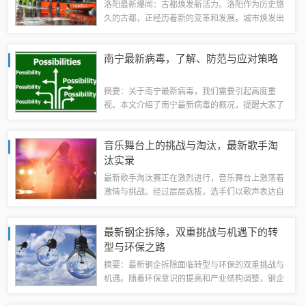
洛阳最新爆闻：古都焕发新活力。洛阳作为历史悠
久的古都，正经历着新的变革和发展。城市焕发出
新的活力，文化繁荣，经济发展迅速。人们关注着
洛阳的最新动态，期待着这座城市展现出更加璀璨
南宁最新病毒，了解、防范与应对策略
的光芒。摘要字数在100-200字之间。...
摘要：关于南宁最新病毒，我们需要引起高度重
视。本文介绍了南宁最新病毒的概况，提醒大家了
解病毒的特点和传播途径。本文也提供了防范和应
对病毒的有效措施，包括加强个人防护、避免聚
音乐舞台上的挑战与淘汰，最新歌手淘
集、勤洗手、戴口罩等。只有采取科学的防控措
汰实录
施...
最新歌手淘汰赛正在激烈进行，音乐舞台上激荡着
激情与挑战。经过层层选拔，选手们以歌声表达自
我，展示才华。面对淘汰，他们展现坚韧不拔的精
神，不断挑战自我。这是一个充满竞争与机遇的舞
最新钢企拆除，双重挑战与机遇下的转
台，每位选手都在用实力和努力证明自己的价...
型与环保之路
摘要：最新钢企拆除面临转型与环保的双重挑战与
机遇。随着环保意识的提高和产业结构调整，钢企
拆除旧设备、旧厂区，既是应对环保要求的必要举