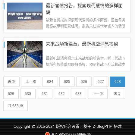
措，也是企业转型的重要契机。拆除过程中需应对
最新言情报告，探索现代爱情的多样面
诸多挑战，如员工安置、设备处置等，但同时...
貌
最新言情报告探索现代爱情的多样面貌，涵盖各类
情感故事和恋爱经历。报告关注当代年轻人的情感
需求和变化，分析现代爱情的特点和趋势。通过阅
读本报告，读者可以更好地了解现代爱情的发展和
未来战场新篇章，最新机战消息揭秘
演变，掌握情感世界的最新动态。摘要字数在...
最新机战消息揭示未来战场的新篇章。新一代战斗
机械和智能武器即将亮相，预示着战斗方式和战术
策略的重大变革。未来战场将更加依赖科技和智能
化，各种新型战斗机器人和无人机将发挥重要作
首页
上一页
624
625
626
627
628
用。这场变革将引领机战进入全新的时代，展现...
629
630
631
632
633
下一页
末页
共 635 页
Copyright
2015-2024
版权后台设置.
基于
Z-BlogPHP
搭建
沪ICP备13009389号-15